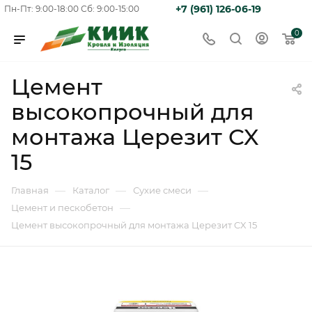
+7 (961) 126-06-19
Пн-Пт: 9:00-18:00
Сб: 9:00-15:00
0
Цемент
высокопрочный для
монтажа Церезит CX
15
—
—
—
Главная
Каталог
Сухие смеси
—
Цемент и пескобетон
Цемент высокопрочный для монтажа Церезит CX 15