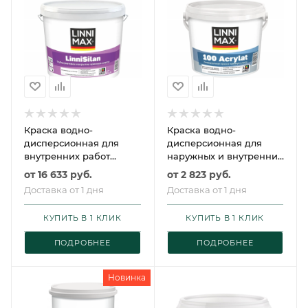
Краска водно-
Краска водно-
дисперсионная для
дисперсионная для
внутренних работ
наружных и внутренних
LINNIMAX LinniSilan /
работ LINNIMAX 100
от
16 633 руб.
от
2 823 руб.
ЛИННИМАКС
Acrylat / ЛИННИМАКС
Доставка от 1 дня
Доставка от 1 дня
ЛинниСилан
100 Акрилат
КУПИТЬ В 1 КЛИК
КУПИТЬ В 1 КЛИК
ПОДРОБНЕЕ
ПОДРОБНЕЕ
Новинка