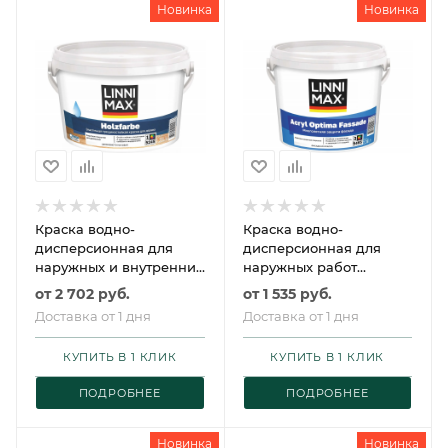
Новинка
Новинка
Краска водно-
Краска водно-
дисперсионная для
дисперсионная для
наружных и внутренних
наружных работ
работ LINNIMAX
LINNIMAX Acryl Optima
от
2 702 руб.
от
1 535 руб.
Holzfarbe /
Fassade / ЛИННИМАКС
Доставка от 1 дня
Доставка от 1 дня
ЛИННИМАКС
Оптима Фасад
Хольцфарбе
КУПИТЬ В 1 КЛИК
КУПИТЬ В 1 КЛИК
ПОДРОБНЕЕ
ПОДРОБНЕЕ
Новинка
Новинка