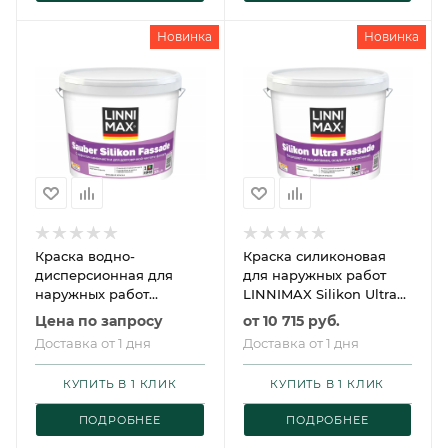
Новинка
Новинка
Краска водно-
Краска силиконовая
дисперсионная для
для наружных работ
наружных работ
LINNIMAX Silikon Ultra
LINNIMAX Sauber Silikon
Fassade / ЛИННИМАКС
Цена по запросу
от
10 715 руб.
Fassade / ЛИННИМАКС
Силикон Ультра Фасад
Доставка от 1 дня
Доставка от 1 дня
Заубер Силикон
Фассаде
КУПИТЬ В 1 КЛИК
КУПИТЬ В 1 КЛИК
ПОДРОБНЕЕ
ПОДРОБНЕЕ