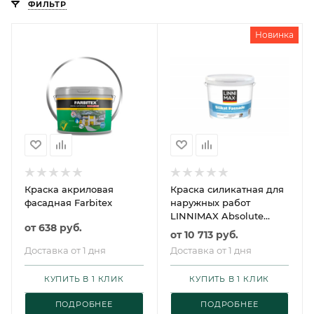
ФИЛЬТР
Новинка
Краска акриловая
Краска силикатная для
фасадная Farbitex
наружных работ
LINNIMAX Absolute
от
638 руб.
Silikat Fassade /
от
10 713 руб.
ЛИННИМАКС Абсолют
Доставка от 1 дня
Доставка от 1 дня
Силикат Фасад
КУПИТЬ В 1 КЛИК
КУПИТЬ В 1 КЛИК
ПОДРОБНЕЕ
ПОДРОБНЕЕ