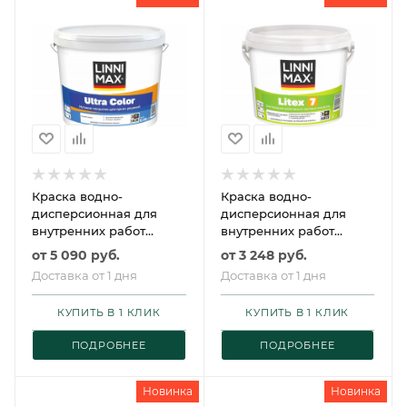
Краска водно-
Краска водно-
дисперсионная для
дисперсионная для
внутренних работ
внутренних работ
LINNIMAX Ultra Color /
LINNIMAX Litex 7 /
от
5 090 руб.
от
3 248 руб.
ЛИННИМАКС Ультра
ЛИННИМАКС Литекс 7
Доставка от 1 дня
Доставка от 1 дня
Колор
КУПИТЬ В 1 КЛИК
КУПИТЬ В 1 КЛИК
ПОДРОБНЕЕ
ПОДРОБНЕЕ
Новинка
Новинка