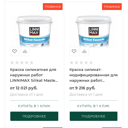
Новинка
Новинка
Краска силикатная для
Краска силикат-
наружных работ
модифицированная для
LINNIMAX Silikat Master
наружных работ
Fassade / ЛИННИМАКС
LINNIMAX Silikat
от
12 021 руб.
от
9 216 руб.
Силикат Мастер Фаса
Fassade / ЛИННИМАКС
Доставка от 1 дня
Доставка от 1 дня
Силикат Фасад
КУПИТЬ В 1 КЛИК
КУПИТЬ В 1 КЛИК
ПОДРОБНЕЕ
ПОДРОБНЕЕ