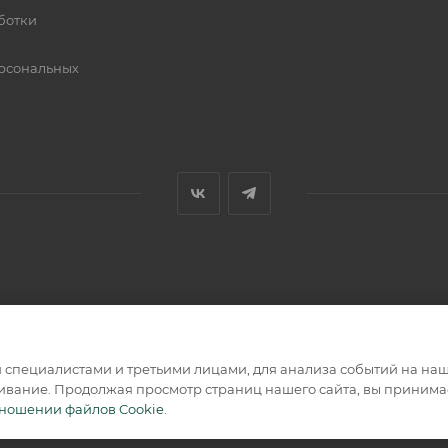
ботки
рсональных
специалистами и третьими лицами, для анализа событий на наше
ивание. Продолжая просмотр страниц нашего сайта, вы принимае
тношении файлов Cookie
.