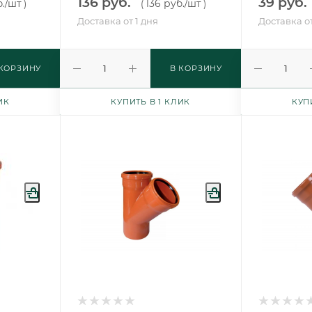
136 руб.
39 руб.
.
/шт
136 руб.
/шт
)
(
)
Доставка от 1 дня
Доставка от
 КОРЗИНУ
В КОРЗИНУ
ИК
КУПИТЬ В 1 КЛИК
КУП