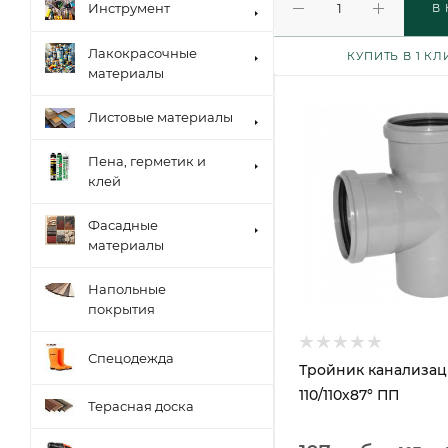
Инструмент
В
Лакокрасочные
КУПИТЬ В 1 КЛ
материалы
Листовые материалы
Пена, герметик и
клей
Фасадные
материалы
Напольные
покрытия
Спецодежда
Тройник канализа
110/110х87° ПП
Терасная доска