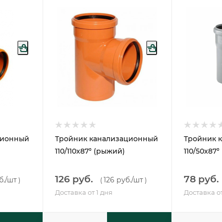
ционный
Тройник канализационный
Тройник 
110/110х87° (рыжий)
110/50х87°
126 руб.
78 руб.
б.
/шт
126 руб.
/шт
)
(
)
Доставка от 1 дня
Доставка от