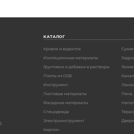
КАТАЛОГ
Кровля и водосток
Сухие
Изоляционные материалы
Гидро
Грунтовки и добавки в растворы
Геома
Плиты из OSB
Канал
Инструмент
Лакок
Листовые материалы
Пена,
Фасадные материалы
Напол
Спецодежда
Терас
Электроинструмент
Двер
Д
Кирпич