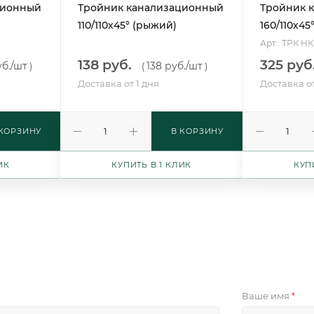
ционный
Тройник канализационный
Тройник 
110/110х45° (рыжий)
160/110х45
Арт.: ТРК НК
138 руб.
325 руб
б.
/шт
138 руб.
/шт
)
(
)
Доставка от 1 дня
Доставка от
 КОРЗИНУ
В КОРЗИНУ
ИК
КУПИТЬ В 1 КЛИК
КУП
Ваше имя
*