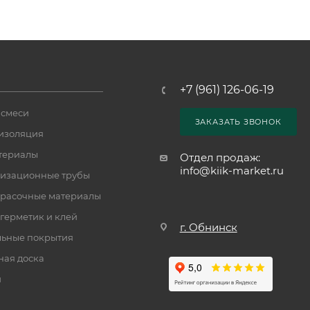
+7 (961) 126-06-19
 смеси
ЗАКАЗАТЬ ЗВОНОК
изоляция
териалы
Отдел продаж:
info@kiik-market.ru
изационные трубы
расочные материалы
 герметик и клей
г. Обнинск
ьные покрытия
ная доска
и