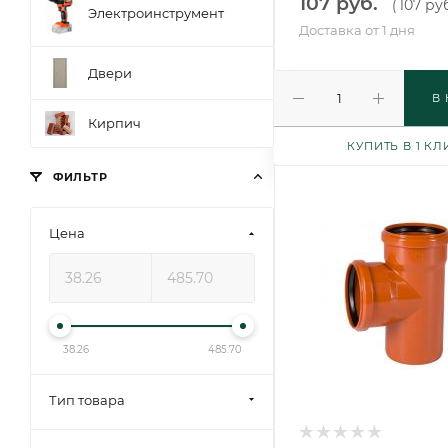
107 руб.
107 руб
(
Электроинструмент
Доставка от 1 дня
Двери
В
Кирпич
КУПИТЬ В 1 КЛ
ФИЛЬТР
Цена
38.26
485.70
Тип товара