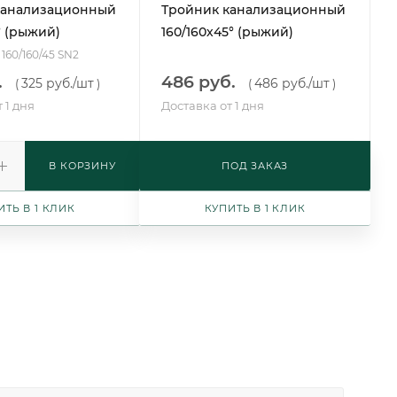
канализационный
Тройник канализационный
° (рыжий)
160/160х45° (рыжий)
 160/160/45 SN2
.
486 руб.
325 руб.
/шт
486 руб.
/шт
(
)
(
)
 1 дня
Доставка от 1 дня
В КОРЗИНУ
ПОД ЗАКАЗ
ИТЬ В 1 КЛИК
КУПИТЬ В 1 КЛИК