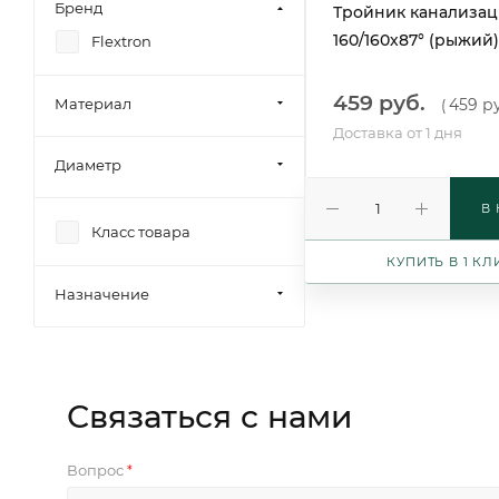
Бренд
Тройник канализа
160/160х87° (рыжий)
Flextron
459 руб.
Материал
459 ру
(
Доставка от 1 дня
Диаметр
В
Класс товара
КУПИТЬ В 1 КЛ
Назначение
Связаться с нами
Вопрос
*