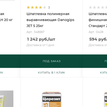
3
ая
Шпатлевка полимерная
Шпатлевк
H 20 кг
выравнивающая Danogips
финишная 
JET 5 25кг
Стандарт 
Арт.: 548667
Арт.: 0428
1 242
руб.
/шт
594
руб
Доставка от 1 дня
Доставка от
ПОД ЗАКАЗ
П
ИК
КУПИТЬ В 1 КЛИК
КУП