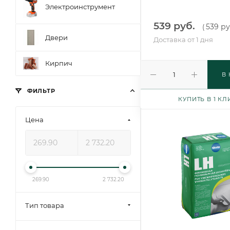
Электроинструмент
539 руб.
539 ру
(
Двери
Доставка от 1 дня
Кирпич
В
ФИЛЬТР
КУПИТЬ В 1 КЛ
Цена
269.90
2 732.20
Тип товара