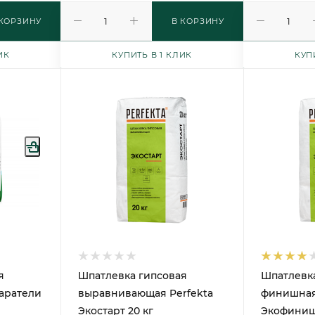
 КОРЗИНУ
В КОРЗИНУ
ИК
КУПИТЬ В 1 КЛИК
КУП
я
Шпатлевка гипсовая
Шпатлевка
аратели
выравнивающая Perfekta
финишная
Экостарт 20 кг
Экофиниш