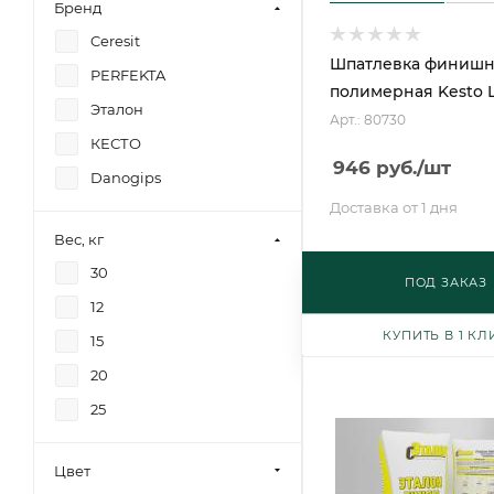
Бренд
Ceresit
Шпатлевка финишн
PERFEKTA
полимерная Kesto L
Эталон
Арт.: 80730
КЕСТО
946
руб.
/шт
Danogips
Доставка от 1 дня
Вес, кг
30
ПОД ЗАКАЗ
12
КУПИТЬ В 1 КЛ
15
20
25
Цвет