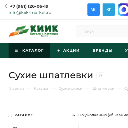
+7 (961) 126-06-19
info@kiik-market.ru
КАТАЛОГ
АКЦИИ
БРЕНДЫ
Сухие шпатлевки
17
—
—
—
—
Главная
Каталог
Сухие смеси
Шпатлевки
С
По умолчанию (убывани
КАТАЛОГ