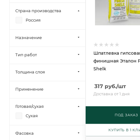
Страна производства
Россия
Назначение
Шпатлевка гипсова
Тип работ
финишная Эталон F
Shelk
Толщина слоя
317
руб.
/шт
Применение
Доставка от 1 дня
Готовая/сухая
ПОД ЗАКАЗ
Сухая
КУПИТЬ В 1 КЛ
Фасовка