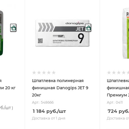
я
Шпатлевка полимерная
Шпатлевк
и 20 кг
финишная Danogips JET 9
финишная 
20кг
Премиум 2
Арт.: 548666
Арт.: 0411
б.
/шт
)
1 184
руб.
/шт
724
руб
Доставка от 1 дня
Доставка от