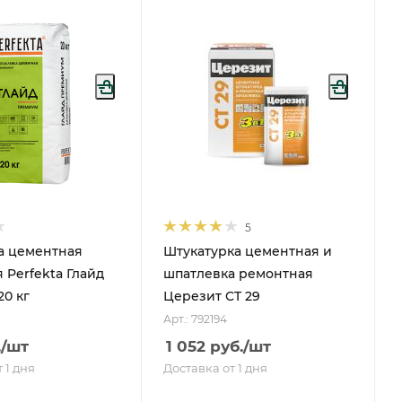
5
а цементная
Штукатурка цементная и
Perfekta Глайд
шпатлевка ремонтная
0 кг
Церезит CT 29
Арт.: 792194
.
/шт
1 052
руб.
/шт
 1 дня
Доставка от 1 дня