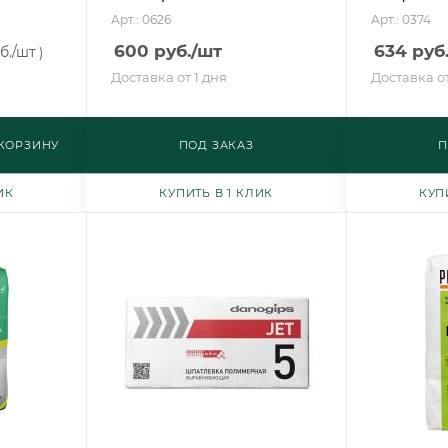
Арт.: 0626
Арт.: 0374
600
руб.
/шт
634
руб
б.
/шт
)
Доставка от 1 дня
Доставка от
 КОРЗИНУ
ПОД ЗАКАЗ
П
ИК
КУПИТЬ В 1 КЛИК
КУП