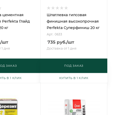
а цементная
Шпатлевка гипсовая
Perfekta Глайд
финишная высокопрочная
20 кг
Perfekta Суперфиниш 20 кг
Арт.: 0633
.
/шт
735
руб.
/шт
 1 дня
Доставка от 1 дня
ОД ЗАКАЗ
ПОД ЗАКАЗ
ИТЬ В 1 КЛИК
КУПИТЬ В 1 КЛИК