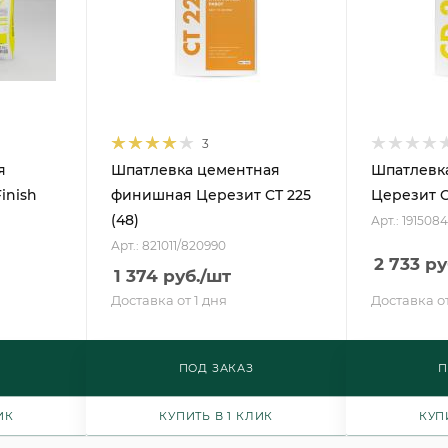
3
я
Шпатлевка цементная
Шпатлевка
inish
финишная Церезит CT 225
Церезит 
(48)
Арт.: 1915084
Арт.: 821011/820990
2 733
ру
1 374
руб.
/шт
Доставка от 1 дня
Доставка от
ПОД ЗАКАЗ
П
ИК
КУПИТЬ В 1 КЛИК
КУП