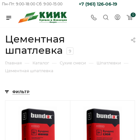
+7 (961) 126-06-19
Пн-Пт: 9:00-18:00
Сб: 9:00-15:00
0
Цементная
шпатлевка
9
—
—
—
—
Главная
Каталог
Сухие смеси
Шпатлевки
Цементная шпатлевка
ФИЛЬТР