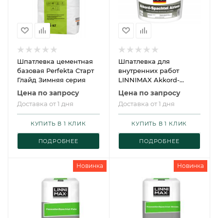
Шпатлевка цементная
Шпатлевка для
базовая Perfekta Старт
внутренних работ
Глайд Зимняя серия
LINNIMAX Akkord-
Spachtel Airless /
Цена по запросу
Цена по запросу
ЛИННИМАКС Аккорд-
Доставка от 1 дня
Доставка от 1 дня
Шпахтель Айрлесс
КУПИТЬ В 1 КЛИК
КУПИТЬ В 1 КЛИК
ПОДРОБНЕЕ
ПОДРОБНЕЕ
Новинка
Новинка