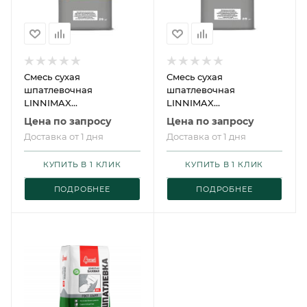
Смесь сухая
Смесь сухая
шпатлевочная
шпатлевочная
LINNIMAX
LINNIMAX
FassadenSpachtel Fein /
FassadenSpachtel Gross
Цена по запросу
Цена по запросу
ЛИННИМАКС
/ ЛИННИМАКС
Доставка от 1 дня
Доставка от 1 дня
ФассаденШпахтель
ФассаденШпахтель
Файн
Гросс
КУПИТЬ В 1 КЛИК
КУПИТЬ В 1 КЛИК
ПОДРОБНЕЕ
ПОДРОБНЕЕ