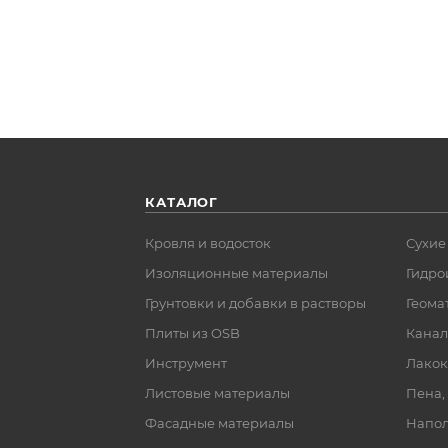
КАТАЛОГ
Кровля и водосток
Сухие
Изоляционные материалы
Гидро
Грунтовки и добавки в растворы
Геома
Плиты из OSB
Канал
Инструмент
Лакок
Листовые материалы
Пена,
Фасадные материалы
Напол