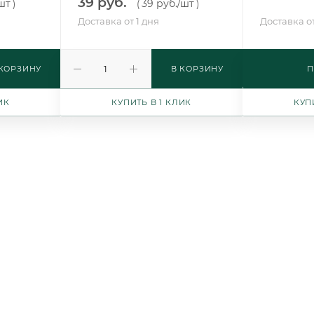
39 руб.
шт
39 руб.
/шт
)
(
)
Доставка от 1 дня
Доставка от
 КОРЗИНУ
В КОРЗИНУ
П
ИК
КУПИТЬ В 1 КЛИК
КУП