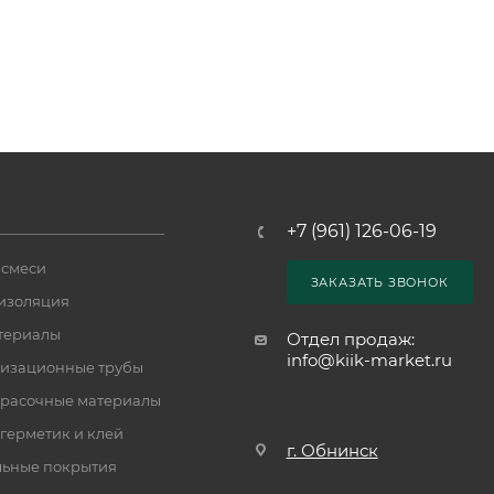
+7 (961) 126-06-19
 смеси
ЗАКАЗАТЬ ЗВОНОК
изоляция
териалы
Отдел продаж:
info@kiik-market.ru
изационные трубы
расочные материалы
 герметик и клей
г. Обнинск
ьные покрытия