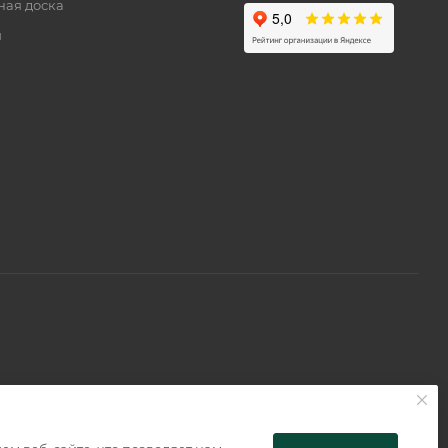
ная доска
и