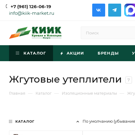
+7 (961) 126-06-19
info@kiik-market.ru
КАТАЛОГ
АКЦИИ
БРЕНДЫ
Жгутовые утеплители
7
—
—
—
Главная
Каталог
Изоляционные материалы
Жгу
По умолчанию (убывани
КАТАЛОГ