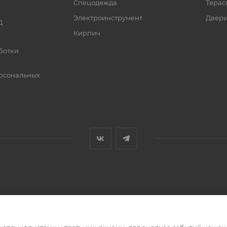
Спецодежда
Терас
Электроинструмент
Двер
Д
Кирпич
ботки
рсональных