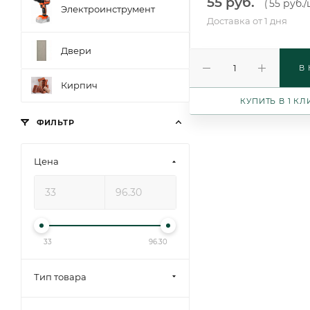
55 руб.
55 руб.
/
(
Электроинструмент
Доставка от 1 дня
Двери
В
Кирпич
КУПИТЬ В 1 КЛ
ФИЛЬТР
Цена
33
96.30
Тип товара