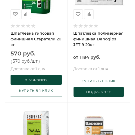
Шпатлевка гипсовая
Шпатлевка полимерная
финишная Старатели 20
финишная Danogips
кг
JET 9 20кг
570 руб.
от
1 184 руб.
570 руб.
/шт
(
)
Доставка от 1 дня
Доставка от 1 дня
В КОРЗИНУ
КУПИТЬ В 1 КЛИК
КУПИТЬ В 1 КЛИК
ПОДРОБНЕЕ