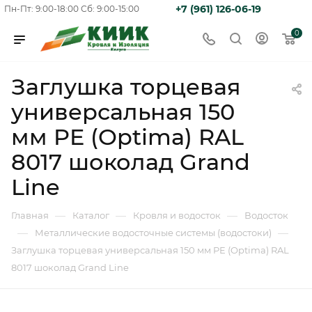
+7 (961) 126-06-19
Пн-Пт: 9:00-18:00
Сб: 9:00-15:00
0
Заглушка торцевая
универсальная 150
мм PE (Optima) RAL
8017 шоколад Grand
Line
—
—
—
Главная
Каталог
Кровля и водосток
Водосток
—
—
Металлические водосточные системы (водостоки)
Заглушка торцевая универсальная 150 мм PE (Optima) RAL
8017 шоколад Grand Line