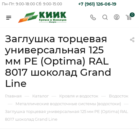
+7 (961) 126-06-19
Пн-Пт: 9:00-18:00
Сб: 9:00-15:00
0
Заглушка торцевая
универсальная 125
мм PE (Optima) RAL
8017 шоколад Grand
Line
—
—
—
Главная
Каталог
Кровля и водосток
Водосток
—
—
Металлические водосточные системы (водостоки)
Заглушка торцевая универсальная 125 мм PE (Optima) RAL
8017 шоколад Grand Line