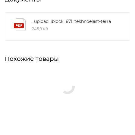
_upload_iblock_671_tekhnoelast-terra
245,9 кб
Похожие товары