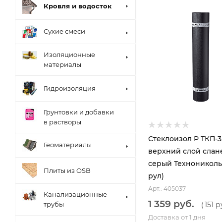
Кровля и водосток
Сухие смеси
Изоляционные
материалы
Гидроизоляция
Грунтовки и добавки
в растворы
Стеклоизол Р ТКП-3
Геоматериалы
верхний слой слан
серый Технониколь 
Плиты из OSB
рул)
Арт.: 405037
Канализационные
1 359 руб.
151 р
трубы
(
Доставка от 1 дня