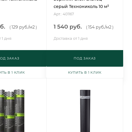
серый Технониколь 10 м²
Арт.: 401167
б.
1 540 руб.
129 руб.
/м2
154 руб.
/м2
(
)
(
)
 1 дня
Доставка от 1 дня
ОД ЗАКАЗ
ПОД ЗАКАЗ
ИТЬ В 1 КЛИК
КУПИТЬ В 1 КЛИК