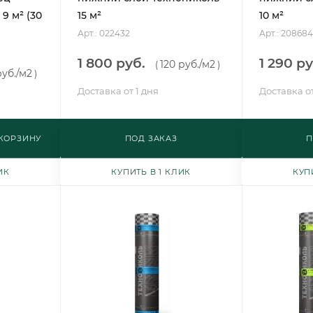
9 м² (30
15 м²
10 м²
Арт.: 022432
Арт.: 208684
1 800 руб.
1 290 ру
120 руб.
/м2
(
)
руб.
/м2
)
Доставка от 1 дня
Доставка от
 КОРЗИНУ
ПОД ЗАКАЗ
П
ИК
КУПИТЬ В 1 КЛИК
КУП