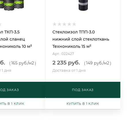
л ТКП-3.5
Стеклоизол ТПП-3.0
слой сланец
нижний слой стеклоткань
нониколь 10 м²
Технониколь 15 м²
Арт.: 022427
б.
2 235 руб.
165 руб.
/м2
149 руб.
/м2
(
)
(
)
 1 дня
Доставка от 1 дня
ОД ЗАКАЗ
ПОД ЗАКАЗ
ИТЬ В 1 КЛИК
КУПИТЬ В 1 КЛИК