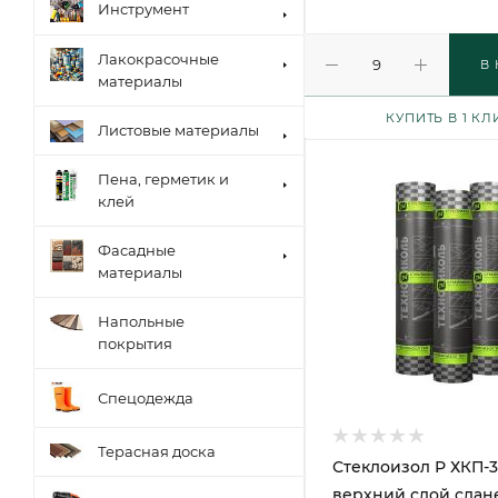
Инструмент
Лакокрасочные
В
материалы
КУПИТЬ В 1 КЛ
Листовые материалы
Пена, герметик и
клей
Фасадные
материалы
Напольные
покрытия
Спецодежда
Терасная доска
Стеклоизол Р ХКП-3
верхний слой слан