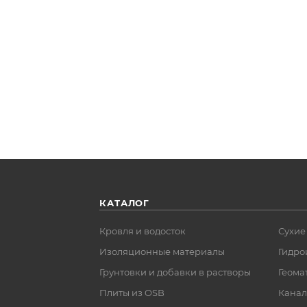
КАТАЛОГ
Кровля и водосток
Сухие
Изоляционные материалы
Гидро
Грунтовки и добавки в растворы
Геома
Плиты из OSB
Канал