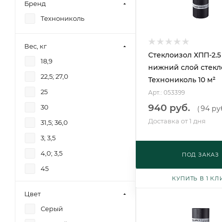
Бренд
Технониколь
Вес, кг
Стеклоизол ХПП-2.5
18,9
нижний слой стекл
22,5; 27,0
Технониколь 10 м²
25
Арт.: 053399
940 руб.
30
94 ру
(
Доставка от 1 дня
31,5; 36,0
3; 3,5
4,0; 3,5
ПОД ЗАКАЗ
45
КУПИТЬ В 1 КЛ
Цвет
Серый