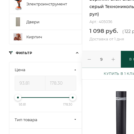
Электроинструмент
серый Технониколь 
рул)
Двери
Арт.: 405036
1 098 руб.
122 
(
Кирпич
Доставка от 1 дня
ФИЛЬТР
В
Цена
КУПИТЬ В 1 КЛ
93.81
178.30
Тип товара