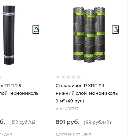
л ТПП-2.5
Стеклоизол Р ХПП-2.1
лой Технониколь
нижний слой Технониколь
9 м² (49 рул)
Арт.: 402757
б.
891 руб.
152 руб.
/м2
99 руб.
/м2
(
)
(
)
 1 дня
Доставка от 1 дня