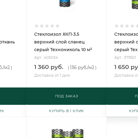
Стеклоизол ХКП-3.5
Стеклоизо
откань
верхний слой сланец
верхний 
серый Технониколь 10 м²
серый Тех
Арт.: 405034
Арт.: 379921
1 360 руб.
1 650 ру
б.
/м2
136 руб.
/м2
)
(
)
Доставка от 1 дня
Доставка от
ПОД ЗАКАЗ
П
ИК
КУПИТЬ В 1 КЛИК
КУП