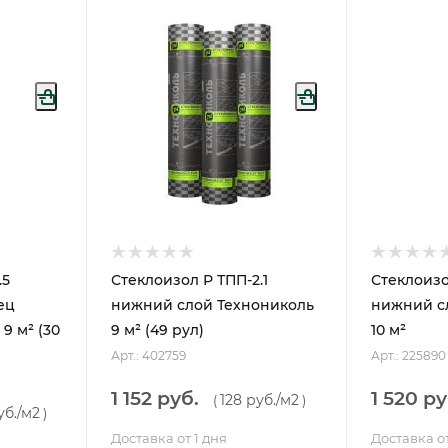
.5
Стеклоизол Р ТПП-2.1
Стеклоизо
ец
нижний слой Технониколь
нижний с
9 м² (30
9 м² (49 рул)
10 м²
Арт.: 402759
Арт.: 225890
1 152 руб.
1 520 ру
128 руб.
/м2
(
)
уб.
/м2
)
Доставка от 1 дня
Доставка от