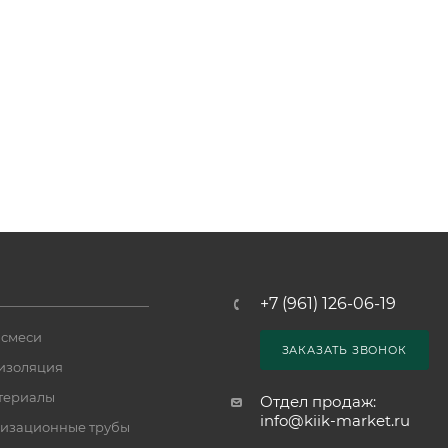
+7 (961) 126-06-19
 смеси
ЗАКАЗАТЬ ЗВОНОК
изоляция
териалы
Отдел продаж:
info@kiik-market.ru
изационные трубы