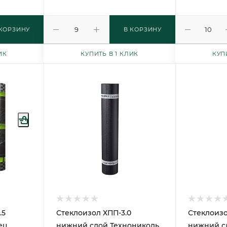
 КОРЗИНУ
В КОРЗИНУ
ИК
КУПИТЬ В 1 КЛИК
КУП
.5
Стеклоизол ХПП-3.0
Стеклоизо
ец
нижний слой Технониколь
нижний с