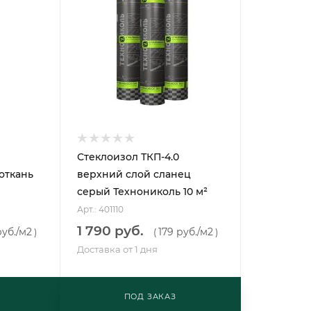
Стеклоизол ТКП-4.0
откань
верхний слой сланец
серый Технониколь 10 м²
Арт.: 401110
1 790 руб.
руб.
/м2
179 руб.
/м2
)
(
)
Доставка от 1 дня
ПОД ЗАКАЗ