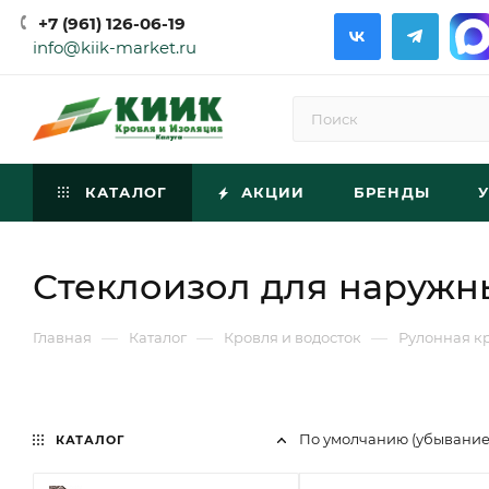
+7 (961) 126-06-19
info@kiik-market.ru
КАТАЛОГ
АКЦИИ
БРЕНДЫ
Стеклоизол для наружн
—
—
—
Главная
Каталог
Кровля и водосток
Рулонная к
По умолчанию (убывани
КАТАЛОГ