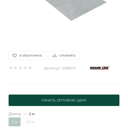
В ИЗБРАННОЕ
СРАВНИТЬ
Артикул:
056600
УЗНАТЬ ОПТОВУЮ ЦЕНУ
Длина
—
2 м
2 м
2,5 м
-