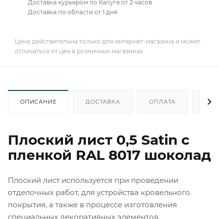
Доставка курьером по Калуге от 2 часов
Доставка по области от 1 дня
Цена действительна только для интернет-магазина и может
отличаться от цен в розничных магазинах
ОПИСАНИЕ
ДОСТАВКА
ОПЛАТА
КАК
Плоский лист 0,5 Satin с
пленкой RAL 8017 шоколад
Плоский лист используется при проведении
отделочных работ, для устройства кровельного
покрытия, а также в процессе изготовления
специальных декоративных элементов.