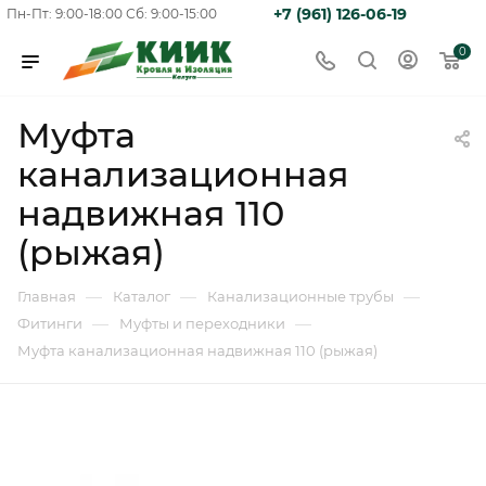
+7 (961) 126-06-19
Пн-Пт: 9:00-18:00
Сб: 9:00-15:00
0
Муфта
канализационная
надвижная 110
(рыжая)
—
—
—
Главная
Каталог
Канализационные трубы
—
—
Фитинги
Муфты и переходники
Муфта канализационная надвижная 110 (рыжая)